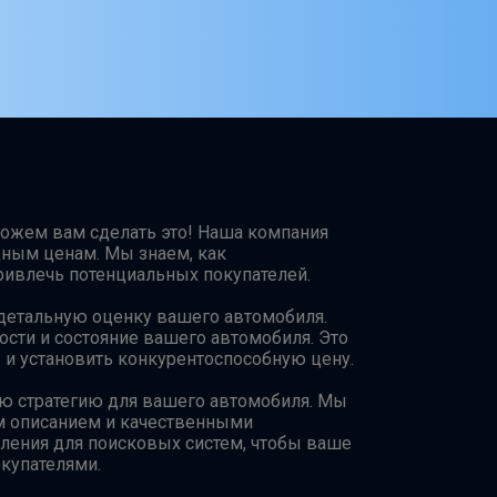
можем вам сделать это! Наша компания
дным ценам. Мы знаем, как
ривлечь потенциальных покупателей.
 детальную оценку вашего автомобиля.
ости и состояние вашего автомобиля. Это
и установить конкурентоспособную цену.
ю стратегию для вашего автомобиля. Мы
м описанием и качественными
ления для поисковых систем, чтобы ваше
купателями.