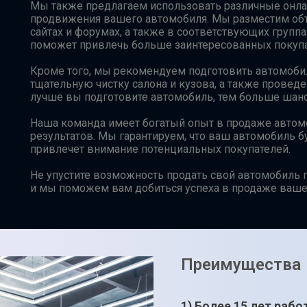
Мы также предлагаем использовать различные онла
продвижения вашего автомобиля. Мы разместим об
сайтах и форумах, а также в соответствующих группа
поможет привлечь больше заинтересованных покупа
Кроме того, мы рекомендуем подготовить автомобил
тщательную чистку салона и кузова, а также прове
лучше вы подготовите автомобиль, тем больше шанс
Наша команда имеет богатый опыт в продаже автомо
результатов. Мы гарантируем, что ваш автомобиль б
привлечет внимание потенциальных покупателей.
Не упустите возможность продать свой автомобиль п
и мы поможем вам добиться успеха в продаже ваше
Преимущества
1) Более 15 лет рабо