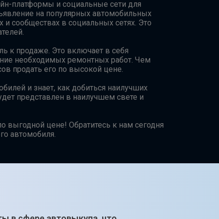
йн-платформы и социальные сети для
ъявление на популярных автомобильных
х и сообществах в социальных сетях. Это
телей.
ь к продаже. Это включает в себя
дение необходимых ремонтных работ. Чем
ов продать его по высокой цене.
билей и знает, как добиться наилучших
удет представлен в наилучшем свете и
о выгодной цене! Обратитесь к нам сегодня
го автомобиля.
ты в сфере автовыкупа, что