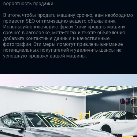
вероятность продажи.
В итоге, чтобы продать машину срочно, вам необходимо
провести SEO оптимизацию вашего объявления.
Используйте ключевую фразу "хочу продать машину
срочно" в заголовке, мета-тегах и тексте объявления,
добавьте контактные данные и качественные
фотографии. Эти меры помогут привлечь внимание
потенциальных покупателей и увеличить шансы на
успешную продажу вашей машины.