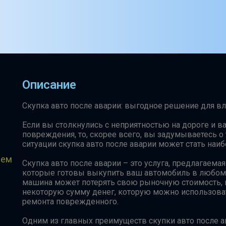
Описание
Скупка авто после аварии: выгодное решение для
Если вы столкнулись с неприятностью на дороге и 
повреждения, то, скорее всего, вы задумываетесь о 
ситуации скупка авто после аварии может стать на
чем
Скупка авто после аварии – это услуга, предлагаем
которые готовы выкупить ваш автомобиль в любом с
машина может потерять свою рыночную стоимость, 
некоторую сумму денег, которую можно использоват
ремонта поврежденного.
Одним из главных преимуществ скупки авто после а