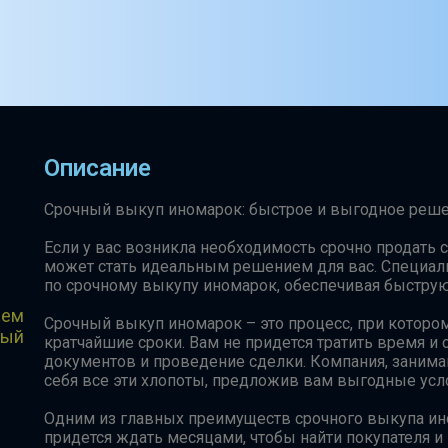
Описание
Срочный выкуп иномарок: быстрое и выгодное реш
Если у вас возникла необходимость срочно продать 
может стать идеальным решением для вас. Специал
по срочному выкупу иномарок, обеспечивая быстру
чем
Срочный выкуп иномарок – это процесс, при которо
ный
кратчайшие сроки. Вам не придется тратить время и
документов и проведение сделки. Компания, заним
себя все эти хлопоты, предложив вам выгодные усл
Одним из главных преимуществ срочного выкупа ино
придется ждать месяцами, чтобы найти покупателя и