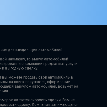
ение для владельцев автомобилей
свой иномарку, то выкуп автомобилей
изированные компании предлагают услуги
ю и выгодную сделку.
м вы можете продать свой автомобиль в
 силы на поиск покупателя, оформление
ающаяся выкупом автомобилей, возьмет на
овия.
марок является скорость сделки. Вам не
 провести сделку. Компания, занимающаяся