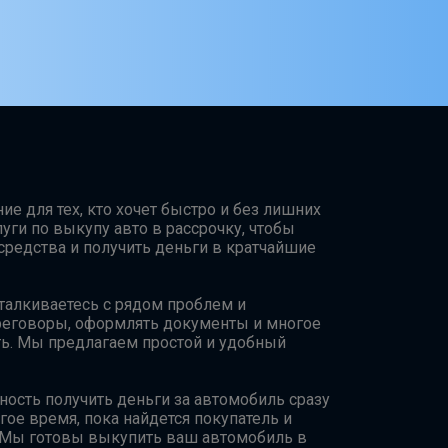
е для тех, кто хочет быстро и без лишних
уги по выкупу авто в рассрочку, чтобы
средства и получить деньги в кратчайшие
талкиваетесь с рядом проблем и
ереговоры, оформлять документы и многое
ь. Мы предлагаем простой и удобный
ость получить деньги за автомобиль сразу
гое время, пока найдется покупатель и
. Мы готовы выкупить ваш автомобиль в