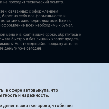
и не проходит технический осмотр.
стей, связанных с оформлением
 берет на себя все формальности и
тветствии с законодательством. Вам не
 и оформление всех необходимых бумаг.
й цене и в кратчайшие сроки, обратитесь к
ожете быстро и без лишних хлопот продать
имость. Не откладывайте продажу авто на
те деньги уже сегодня.
ты в сфере автовыкупа, что
ытность и надежность.
е денег в сжатые сроки, чтобы вы