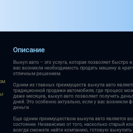
Описание
Выкуп авто – это услуга, которая позволяет быстро 
вас возникла необходимость продать машину в крат
отличным решением.
ом
Одним из главных преимуществ выкупа авто является
традиционной продажи автомобиля, где процесс мож
Мы
даже месяцев, выкуп авто позволяет получить день
дней. Это особенно актуально, если у вас возникли
деньги.
Еще одним преимуществом выкупа авто является в
состоянии. Независимо от того, насколько старый 
всегда сможете найти компанию, готовую выкупить ег