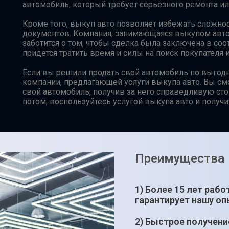
автомобиль, который требует серьезного ремонта ил
Кроме того, выкуп авто позволяет избежать сложно
документов. Компания, занимающаяся выкупом авто,
заботится о том, чтобы сделка была заключена в соо
придется тратить время и силы на поиск покупателя
Если вы решили продать свой автомобиль по выгодно
компании, предлагающей услуги выкупа авто. Вы см
свой автомобиль, получив за него справедливую сто
потом, воспользуйтесь услугой выкупа авто и получи
Преимущества
1) Более 15 лет рабо
гарантирует нашу оп
2) Быстрое получени