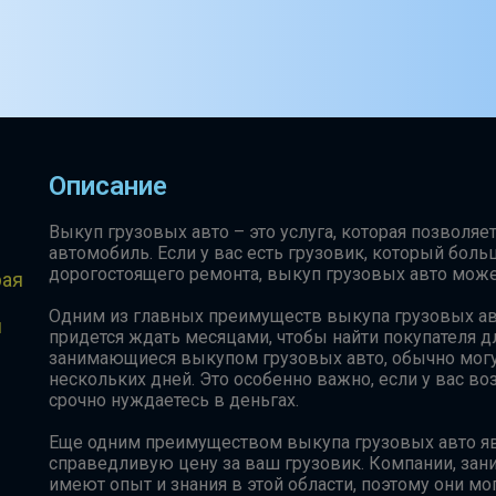
Описание
Выкуп грузовых авто – это услуга, которая позволяе
автомобиль. Если у вас есть грузовик, который боль
дорогостоящего ремонта, выкуп грузовых авто мож
рая
Одним из главных преимуществ выкупа грузовых авт
и
придется ждать месяцами, чтобы найти покупателя д
занимающиеся выкупом грузовых авто, обычно могу
нескольких дней. Это особенно важно, если у вас в
срочно нуждаетесь в деньгах.
Еще одним преимуществом выкупа грузовых авто яв
справедливую цену за ваш грузовик. Компании, за
имеют опыт и знания в этой области, поэтому они мо