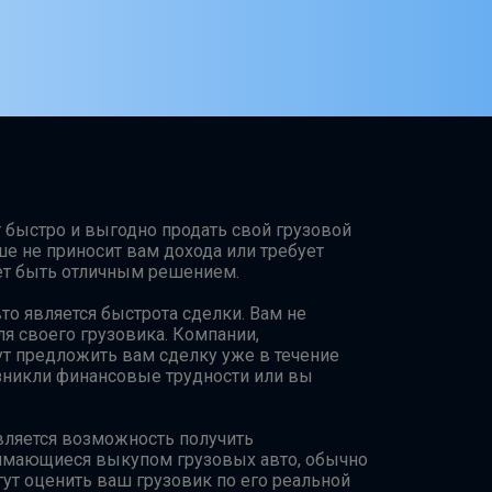
т быстро и выгодно продать свой грузовой
ше не приносит вам дохода или требует
ет быть отличным решением.
о является быстрота сделки. Вам не
ля своего грузовика. Компании,
т предложить вам сделку уже в течение
озникли финансовые трудности или вы
ляется возможность получить
нимающиеся выкупом грузовых авто, обычно
гут оценить ваш грузовик по его реальной