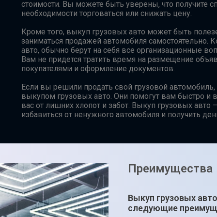
стоимости. Вы можете быть уверены, что получите с
необходимости торговаться или снижать цену.
Кроме того, выкуп грузовых авто может быть полезе
заниматься продажей автомобиля самостоятельно. 
авто, обычно берут на себя все организационные во
Вам не придется тратить время на размещение объя
покупателями и оформление документов.
Если вы решили продать свой грузовой автомобиль,
выкупом грузовых авто. Они помогут вам быстро и 
вас от лишних хлопот и забот. Выкуп грузовых авто
избавиться от ненужного автомобиля и получить день
Преимущества
Выкуп грузовых авто
следующие преимущ