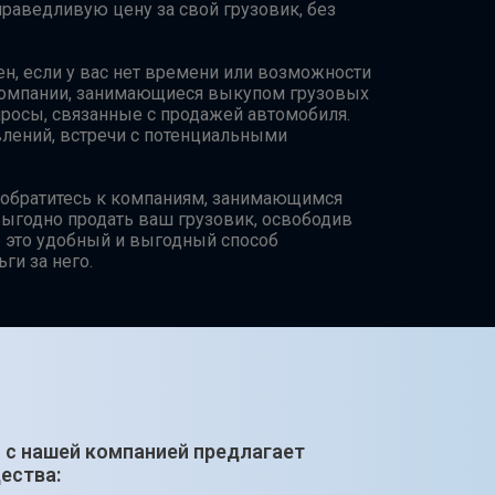
праведливую цену за свой грузовик, без
н, если у вас нет времени или возможности
Компании, занимающиеся выкупом грузовых
просы, связанные с продажей автомобиля.
влений, встречи с потенциальными
 обратитесь к компаниям, занимающимся
выгодно продать ваш грузовик, освободив
 – это удобный и выгодный способ
ги за него.
 с нашей компанией предлагает
ества: