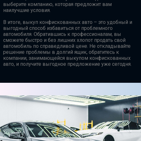
выберите компанию, которая предложит вам
наилучшие условия.
В итоге, выкуп конфискованных авто – это удобный и
выгодный способ избавиться от проблемного
автомобиля. Обратившись к профессионалам, вы
сможете быстро и без лишних хлопот продать свой
автомобиль по справедливой цене. Не откладывайте
решение проблемы в долгий ящик, обратитесь к
компании, занимающейся выкупом конфискованных
авто, и получите выгодное предложение уже сегодня.