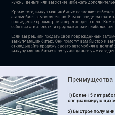
нужны деньги или вы хотите избежать дополнительн
Кроме того, выкуп машин битых позволяет избежать
автомобиля самостоятельно. Вам не придется тратить
проведение просмотров и переговоры о цене. Комп
себя все эти хлопоты и предложит вам наиболее вы
Если вы решили продать свой поврежденный автомо
выкупу машин битых. Они помогут вам быстро и выг
откладывайте продажу своего автомобиля в долгий 
выкупу машин битых и получите деньги уже сегодня.
Преимущества
1) Более 15 лет раб
специализирующихся
2) Быстрое получени