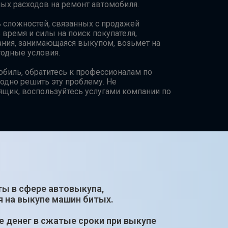
ых расходов на ремонт автомобиля.
 сложностей, связанных с продажей
 время и силы на поиск покупателя,
ания, занимающаяся выкупом, возьмет на
годные условия.
биль, обратитесь к профессионалам по
одно решить эту проблему. Не
ящик, воспользуйтесь услугами компании по
оты в сфере автовыкупа,
 на выкупе машин битых.
е денег в сжатые сроки при выкупе