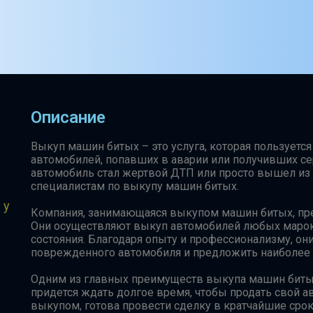
Описание
Выкуп машин битых – это услуга, которая пользует
автомобилей, попавших в аварии или получивших с
автомобиль стал жертвой ДТП или просто вышел из 
специалистам по выкупу машин битых.
 у
Компания, занимающаяся выкупом машин битых, пре
Они осуществляют выкуп автомобилей любых марок 
состояния. Благодаря опыту и профессионализму, он
поврежденного автомобиля и предложить наиболее
Одним из главных преимуществ выкупа машин битых
придется ждать долгое время, чтобы продать свой 
выкупом, готова провести сделку в кратчайшие срок