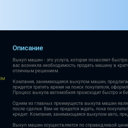
Описание
Выкуп машин - это услуга, которая позволяет быстро
вас возникла необходимость продать машину в крат
отличным решением.
ом
Компания, занимающаяся выкупом машин, предлагае
придется тратить время на поиск покупателя, оформ
Процесс выкупа автомобиля происходит быстро и бе
Одним из главных преимуществ выкупа машин являе
после сделки. Вам не придется ждать, пока покупа
кредит. Компания, занимающаяся выкупом авто, пре
Выкуп машин осуществляется по справедливой цене,