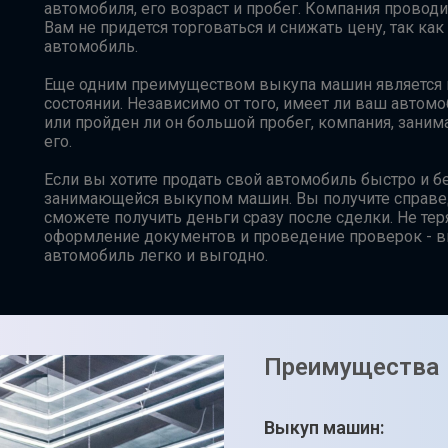
автомобиля, его возраст и пробег. Компания проводи
Вам не придется торговаться и снижать цену, так ка
автомобиль.
Еще одним преимуществом выкупа машин является 
состоянии. Независимо от того, имеет ли ваш авто
или пройден ли он большой пробег, компания, зани
его.
Если вы хотите продать свой автомобиль быстро и бе
занимающейся выкупом машин. Вы получите справе
сможете получить деньги сразу после сделки. Не тер
оформление документов и проведение проверок - в
автомобиль легко и выгодно.
Преимущества
Выкуп машин: