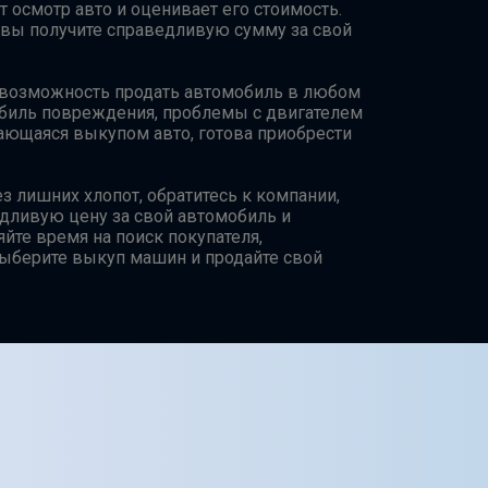
т осмотр авто и оценивает его стоимость.
к вы получите справедливую сумму за свой
возможность продать автомобиль в любом
мобиль повреждения, проблемы с двигателем
мающаяся выкупом авто, готова приобрести
з лишних хлопот, обратитесь к компании,
дливую цену за свой автомобиль и
яйте время на поиск покупателя,
ыберите выкуп машин и продайте свой