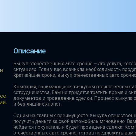
Описание
Выкуп отечественных авто срочно – это услуга, кот
ситуациях. Если у вас возникла необходимость прод
 и
кратчайшие сроки, выкуп отечественных авто сроч
Компания, занимающаяся выкупом отечественных ав
сотрудничества. Вам не придется тратить время и си
лее
документов и проведение сделки. Процесс выкупа о
ми.
и без лишних хлопот.
Одним из главных преимуществ выкупа отечественн
получить деньги за свой автомобиль мгновенно. Вам
найдется покупатель и будет проведена сделка. Ко
отечественных авто срочно, готова предложить вам