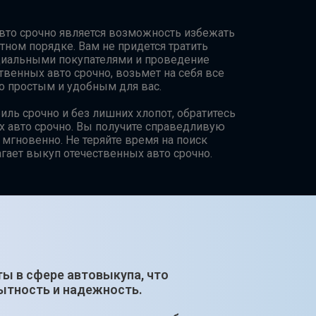
то срочно является возможность избежать
тном порядке. Вам не придется тратить
циальными покупателями и проведение
венных авто срочно, возьмет на себя все
о простым и удобным для вас.
иль срочно и без лишних хлопот, обратитесь
 авто срочно. Вы получите справедливую
 мгновенно. Не теряйте время на поиск
агает выкуп отечественных авто срочно.
ты в сфере автовыкупа, что
ытность и надежность.