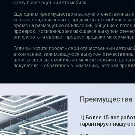
сразу после оценки автомобиля.
Еще одним преимуществом выкупа отечественных ав
сложностей, связанных с продажей автомобиля в час
время на размещение объявлений, общение с потен
проверок. Компания, занимающаяся выкупом отечест
эти хлопоты и сделает процесс продажи максимальн
Если вы хотите продать свой отечественный автомоб
в компанию, занимающуюся выкупом отечественных
цену за свой автомобиль и сможете получить деньги
покупателя – обратитесь в компанию, которая предл
Преимущества
1) Более 15 лет рабо
гарантирует нашу оп