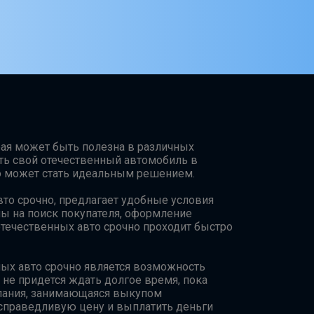
орая может быть полезна в различных
ать свой отечественный автомобиль в
но может стать идеальным решением.
то срочно, предлагает удобные условия
лы на поиск покупателя, оформление
течественных авто срочно проходит быстро
ых авто срочно является возможность
 не придется ждать долгое время, пока
мпания, занимающаяся выкупом
 справедливую цену и выплатить деньги